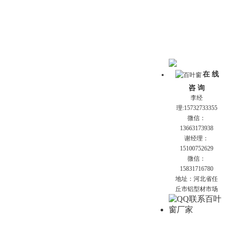
在 线
咨 询
李经
理:15732733355
微信：
13663173938
谢经理：
15100752629
微信：
15831716780
地址：河北省任
丘市铝型材市场