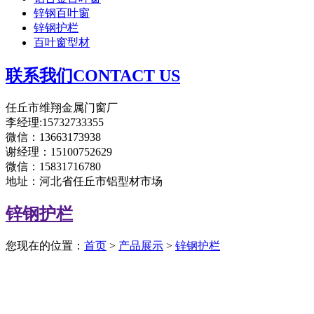
锌钢百叶窗
锌钢护栏
百叶窗型材
联系我们CONTACT US
任丘市维翔金属门窗厂
李经理:15732733355
微信：13663173938
谢经理：15100752629
微信：15831716780
地址：河北省任丘市铝型材市场
锌钢护栏
您现在的位置：
首页
>
产品展示
>
锌钢护栏